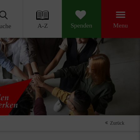
Menu
Spenden
A-Z
uche
Zurück