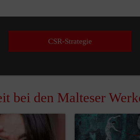
CSR-Strategie
it bei den Malteser Werk