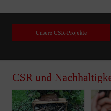
Unsere CSR-Projekte
CSR und Nachhaltigke