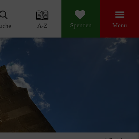
Menu
Spenden
A-Z
uche