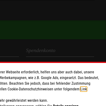
Spendenkonto
Empfänger: Malteser Werke gGmbH
IBAN: DE92370205000002830100
rer Webseite erforderlich, helfen uns aber auch dabei, unsere
 Werbekampagnen, wie z.B. Google Ads, eingesetzt. Das bedeutet,
BIC: BFSWDE33XXX
chten. Beachten Sie jedoch, dass bei fehlender Zustimmung
Werke
ziellen Cookie-Datenschutzhinweisen unter folgendem
Link
.
mehr gewährleistet werden kann.