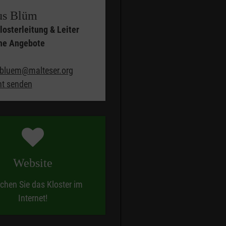
us Blüm
Klosterleitung & Leiter
che Angebote
bluem@malteser.org
ht senden
Website
chen Sie das Kloster im
Internet!