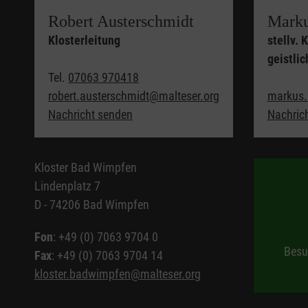
Robert Austerschmidt
Mark
Klosterleitung
stellv. 
geistli
Tel.
07063 970418
robert.austerschmidt@malteser.org
markus.
Nachricht senden
Nachric
Kloster Bad Wimpfen
Lindenplatz 7
D - 74206 Bad Wimpfen
Fon
: +49 (0) 7063 9704 0
Besu
Fax
: +49 (0) 7063 9704 14
kloster.badwimpfen@malteser.org