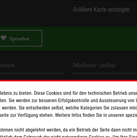
Größere Karte anzeigen
Spenden
ionen
Malteser online
Malteserorden
zerklärung
Malteser Jugend
bnis zu bieten. Diese Cookies sind für den technischen Betrieb unse
llen. Sie werden zur besseren Erfolgskontrolle und Aussteuerung von
Malteser International
 werden. Sie entscheiden selbst, welche Kategorien Sie zulassen mö
Intern: Intranet der Malteser 
seite zur Verfügung stehen. Weitere Infos finden Sie in unseren spe
lles Schutzkonzept
önnen nicht abgelehnt werden, da ein Betrieb der Seite dann nicht 