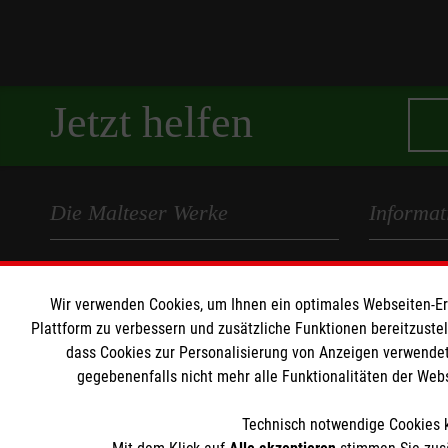
Jetzt helfen
Die Malteser Werke
Informat
Unser Profil
Impressum
Karriere
Datenschut
Wir verwenden Cookies, um Ihnen ein optimales Webseiten-Erle
Plattform zu verbessern und zusätzliche Funktionen bereitzuste
Migration
Compliance
dass Cookies zur Personalisierung von Anzeigen verwendet
Jugendhilfe
gegebenenfalls nicht mehr alle Funktionalitäten der Web
Institutione
Suchthilfe
Schule
Technisch notwendige Cookies k
Bildungsstätte