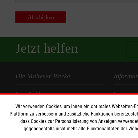
Abschicken
Jetzt helfen
Die Malteser Werke
Informat
Unser Profil
Impressum
Karriere
Datenschut
Wir verwenden Cookies, um Ihnen ein optimales Webseiten-Erle
Migration
Compliance
Plattform zu verbessern und zusätzliche Funktionen bereitzuste
Jugendhilfe
dass Cookies zur Personalisierung von Anzeigen verwendet
Institutione
gegebenenfalls nicht mehr alle Funktionalitäten der Web
Suchthilfe