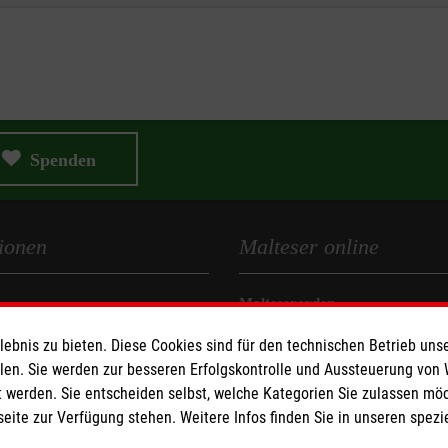
Spenden
ionen
Malteser online
Malteserorden
zerklärung
Malteser Jugend
bnis zu bieten. Diese Cookies sind für den technischen Betrieb unse
Malteser International
llen. Sie werden zur besseren Erfolgskontrolle und Aussteuerung von
Intern: Intranet der Malteser 
 werden. Sie entscheiden selbst, welche Kategorien Sie zulassen mö
lles Schutzkonzept
seite zur Verfügung stehen. Weitere Infos finden Sie in unseren spe