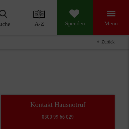
Menu
Spenden
A-Z
uche
Zurück
Kontakt Hausnotruf
0800 99 66 029