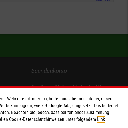
Spendenkonto
Empfänger: Malteser Werke gGmbH
IBAN: DE92370205000002830100
rer Webseite erforderlich, helfen uns aber auch dabei, unsere
BIC: BFSWDE33XXX
 Werbekampagnen, wie z.B. Google Ads, eingesetzt. Das bedeutet,
Werke
chten. Beachten Sie jedoch, dass bei fehlender Zustimmung
ziellen Cookie-Datenschutzhinweisen unter folgendem
Link
.