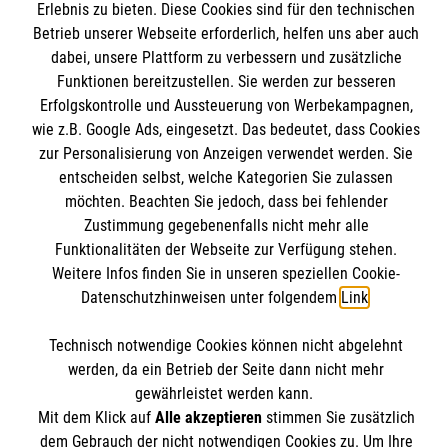
Spendenaktionen, die nicht gleichzeitig als
Erlebnis zu bieten. Diese Cookies sind für den technischen
Spendende in Erscheinung treten, keine
Betrieb unserer Webseite erforderlich, helfen uns aber auch
dabei, unsere Plattform zu verbessern und zusätzliche
Spendenquittung erhalten. Nur wer selber
Funktionen bereitzustellen. Sie werden zur besseren
spendet, kann auch eine Spendenquittung
Wir Malteser
Erfolgskontrolle und Aussteuerung von Werbekampagnen,
erhalten.
wie z.B. Google Ads, eingesetzt. Das bedeutet, dass Cookies
zur Personalisierung von Anzeigen verwendet werden. Sie
Unser Profil
entscheiden selbst, welche Kategorien Sie zulassen
Karriere
möchten. Beachten Sie jedoch, dass bei fehlender
Informationen
Zustimmung gegebenenfalls nicht mehr alle
Migration
Funktionalitäten der Webseite zur Verfügung stehen.
Jugendhilfe
Weitere Infos finden Sie in unseren speziellen Cookie-
Impressum
Suchthilfe
Datenschutzhinweisen unter folgendem
Link
.
Datenschutz
Malteser online
Schule
Compliance
Technisch notwendige Cookies können nicht abgelehnt
Kloster
werden, da ein Betrieb der Seite dann nicht mehr
Malteserorden
Institutionelles Schutzkonzept
gewährleistet werden kann.
Mit dem Klick auf
Alle akzeptieren
stimmen Sie zusätzlich
Malteser Jugend
Spendenkonto
dem Gebrauch der nicht notwendigen Cookies zu. Um Ihre