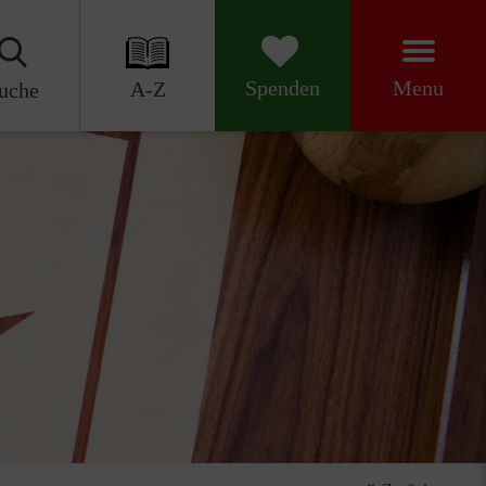
Menu
Spenden
A-Z
uche