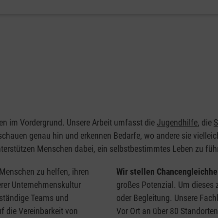
gen im Vordergrund. Unsere Arbeit umfasst die
Jugendhilfe
, die
S
 schauen genau hin und erkennen Bedarfe, wo andere sie vielleich
nterstützen Menschen dabei, ein selbstbestimmtes Leben zu füh
Menschen zu helfen, ihren
Wir stellen Chancengleichhe
serer Unternehmenskultur
großes Potenzial. Um dieses 
enständige Teams und
oder Begleitung. Unsere Fachl
f die Vereinbarkeit von
Vor Ort an über 80 Standorte