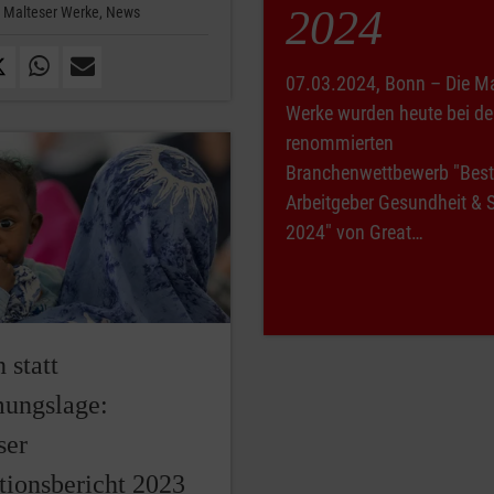
2024
Malteser Werke,
News
07.03.2024, Bonn – Die Ma
Werke wurden heute bei d
renommierten
Branchenwettbewerb "Bes
Arbeitgeber Gesundheit & 
2024" von Great…
 statt
ungslage:
ser
tionsbericht 2023