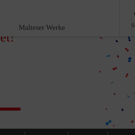
S
Malteser Werke
et!