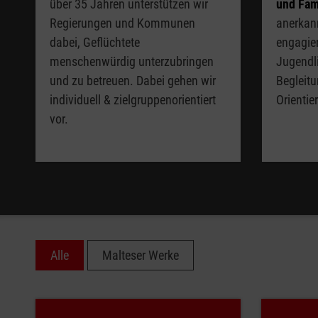
über 35 Jahren unterstützen wir
und Fam
Regierungen und Kommunen
anerkann
dabei, Geflüchtete
engagier
menschenwürdig unterzubringen
Jugendl
und zu betreuen. Dabei gehen wir
Begleitu
individuell & zielgruppenorientiert
Orientie
vor.
Alle
Malteser Werke