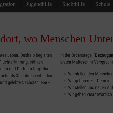
gration
Jugendhilfe
Suchthilfe
Schule
 dort, wo Menschen Unte
tes Leben. Deshalb begleiten
In der Ordensregel "
Bezeugung
Fluchterfahrung
, stärken
ersten Malteser ihr Verspreche
ern und Partnern tragfähige
Wir stellen den Menschen
 mehr als 35 Jahren verbinden
Wir gehören zur Gemeinsc
 und gelebte Nächstenliebe –
Wir stellen uns neuen A
Wir gehen verantwortlich