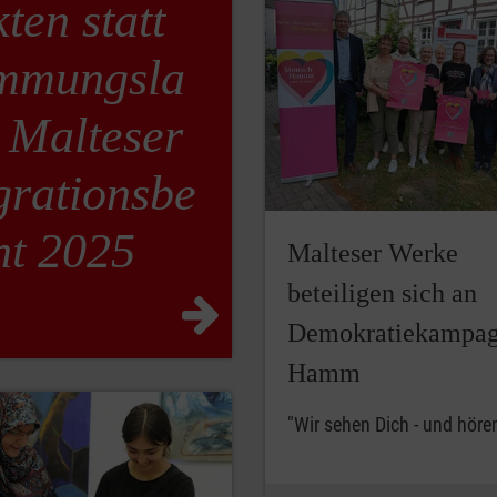
ten statt
immungsla
 Malteser
rationsbe
ht 2025
Malteser Werke
beteiligen sich an
Demokratiekampag
Hamm
"Wir sehen Dich - und hören