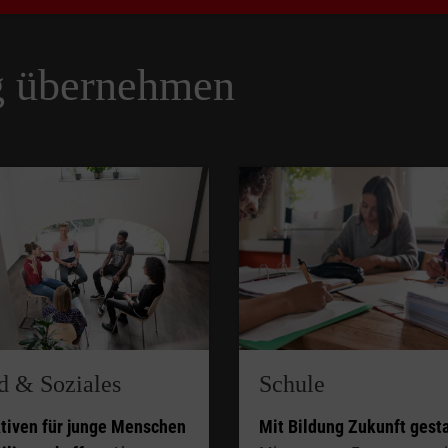
g übernehmen
d & Soziales
Schule
tiven für junge Menschen
Mit Bildung Zukunft gesta