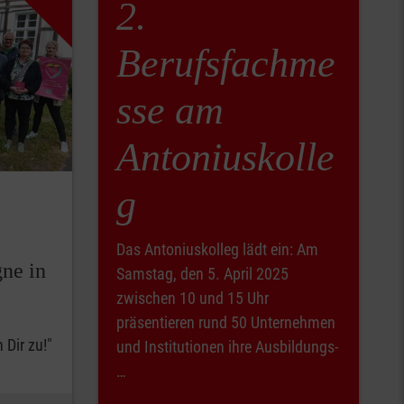
2.
Berufsfachme
sse am
Antoniuskolle
g
Das Antoniuskolleg lädt ein: Am
ne in
Samstag, den 5. April 2025
zwischen 10 und 15 Uhr
präsentieren rund 50 Unternehmen
 Dir zu!"
und Institutionen ihre Ausbildungs-
…