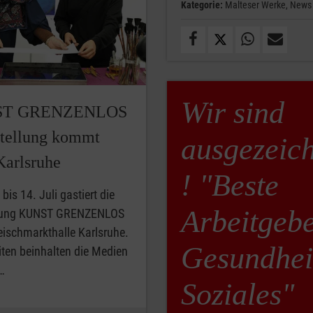
Kategorie:
Malteser Werke,
News
Wir sind
ST GRENZENLOS
stellung kommt
ausgezeic
Karlsruhe
! "Beste
bis 14. Juli gastiert die
Arbeitgeb
lung KUNST GRENZENLOS
leischmarkthalle Karlsruhe.
Gesundhei
iten beinhalten die Medien
…
Soziales"