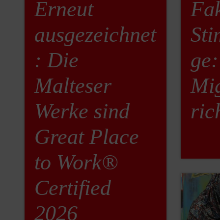
Erneut
Fak
ausgezeichnet
St
: Die
ge:
Malteser
Mig
Werke sind
ric
Great Place
to Work®
Certified
2026