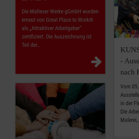
Die Malteser Werke gGmbH wurden
erneut von Great Place to Work®
als „Attraktiver Arbeitgeber“
zertifiziert. Die Auszeichnung ist
Teil der…
KUN
- Aus
nach 
Vom 05. 
Ausstel
in der F
Die Arbe
Malerei,