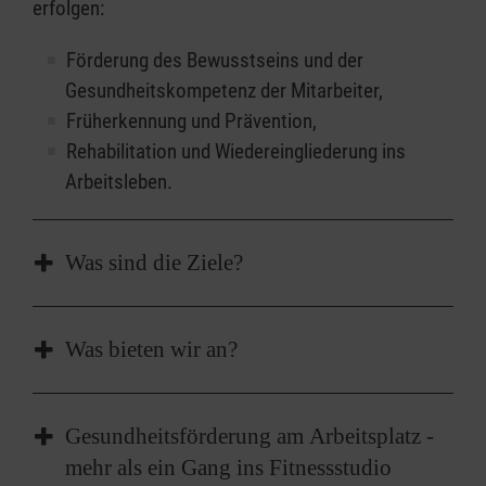
erfolgen:
Förderung des Bewusstseins und der
Gesundheitskompetenz der Mitarbeiter,
Früherkennung und Prävention,
Rehabilitation und Wiedereingliederung ins
Arbeitsleben.
Was sind die Ziele?
Unabhängig vom Tätigkeitsfeld gehören zu den
Was bieten wir an?
zentralen Zielen in diesem Bereich:
das Vorbeugen und Reduzieren von
Je nach den Bedarfen des jeweiligen
Gesundheitsförderung am Arbeitsplatz -
arbeitsbedingten körperlichen
Unternehmens bzw. der Institution oder
mehr als ein Gang ins Fitnessstudio
Belastungen,
Organisation unterstützen wir bei der