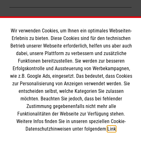
der Umgang mit Stress und Spannung im
Unternehmensanalyse, entwickeln gemeinsam
Team,
Die Betriebliche Gesundheitsförderung ist
mit den Teams mögliche Interventionen, bieten
die Förderung von
heute ein umfassendes Aufgabenfeld. Neben
individuelle Beratungssequenzen an, coachen
Wir verwenden Cookies, um Ihnen ein optimales Webseiten-
Problemlösungskompetenzen und
den gesetzlich geregelten Vorgaben zur
Führungskräfte und beraten bei der Gestaltung
Erlebnis zu bieten. Diese Cookies sind für den technischen
individuellen Kompetenzen zur
Vorbeugung und Reduzierung arbeitsbedingter
von Arbeitsplatz- und Arbeitszeitgestaltung.
Betrieb unserer Webseite erforderlich, helfen uns aber auch
Stressbewältigung,
körperlicher und seelischer Belastungen (Burn
Wir Malteser
dabei, unsere Plattform zu verbessern und zusätzliche
die Aktivierung und Anerkennung
out) gehören u.a. die Förderung persönlicher
Darüber hinaus bieten wir unterschiedliche
Funktionen bereitzustellen. Sie werden zur besseren
persönlicher Ressourcen,
Erfolgskontrolle und Aussteuerung von Werbekampagnen,
Kompetenzen und Ressourcen, eine
Seminare und Schulungen für Mitarbeiter wie
Unser Profil
wie z.B. Google Ads, eingesetzt. Das bedeutet, dass Cookies
die Unterstützung bei der Vereinbarkeit
individualisierte Laufbahnplanung sowie die
Führungskräfte an.
zur Personalisierung von Anzeigen verwendet werden. Sie
Karriere
von Arbeitsplatz, Privatleben und Familie
Unterstützung bei der Vereinbarkeit von
Informationen
entscheiden selbst, welche Kategorien Sie zulassen
und die Sensiblisierung für gesunde
Privatleben, Familie und Beruf dazu.
Migration
möchten. Beachten Sie jedoch, dass bei fehlender
Ernährung am Arbeitsplatz und der
Jugendhilfe
Zustimmung gegebenenfalls nicht mehr alle
Impressum
Umgang mit Süchten (Alkohol, Tabak, etc.)
Die Instrumente sind vielfältig: die
Funktionalitäten der Webseite zur Verfügung stehen.
Suchthilfe
Datenschutz
Weitere Infos finden Sie in unseren speziellen Cookie-
Flexibilisierung von Arbeitszeiten, die
Malteser online
Schule
Datenschutzhinweisen unter folgendem
Link
.
Sensibilisierung für gesunde Ernährung und
Compliance
Kloster
Bewegung am Arbeitsplatz und den Umgang