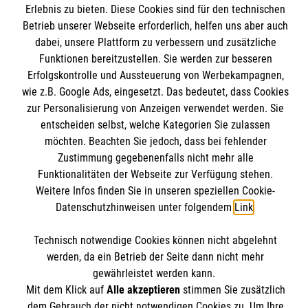
Erlebnis zu bieten. Diese Cookies sind für den technischen
Betrieb unserer Webseite erforderlich, helfen uns aber auch
dabei, unsere Plattform zu verbessern und zusätzliche
Funktionen bereitzustellen. Sie werden zur besseren
Wir Malteser
Erfolgskontrolle und Aussteuerung von Werbekampagnen,
wie z.B. Google Ads, eingesetzt. Das bedeutet, dass Cookies
zur Personalisierung von Anzeigen verwendet werden. Sie
Unser Profil
entscheiden selbst, welche Kategorien Sie zulassen
Karriere
Informationen
möchten. Beachten Sie jedoch, dass bei fehlender
Zustimmung gegebenenfalls nicht mehr alle
Migration
Funktionalitäten der Webseite zur Verfügung stehen.
Jugendhilfe
Weitere Infos finden Sie in unseren speziellen Cookie-
Impressum
Suchthilfe
Datenschutzhinweisen unter folgendem
Link
.
Datenschutz
Malteser online
Schule
Compliance
Technisch notwendige Cookies können nicht abgelehnt
Kloster
werden, da ein Betrieb der Seite dann nicht mehr
Malteserorden
Institutionelles Schutzkonzept
gewährleistet werden kann.
Malteser Jugend
Mit dem Klick auf
Alle akzeptieren
stimmen Sie zusätzlich
Spendenkonto
dem Gebrauch der nicht notwendigen Cookies zu. Um Ihre