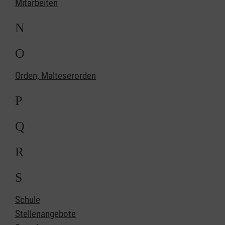
Mitarbeiten
N
O
Orden, Malteserorden
P
Q
R
S
Schule
Stellenangebote