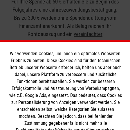
Für Ihre Spende ab 50 € erhalten Sie zu Beginn des
Folgejahres eine Jahreszuwendungsbestätigung.
Bis zu 300 € werden ohne Spendenquittung vom
Finanzamt anerkannt. Als Beleg reichen Ihr
Kontoauszug und ein
vereinfachter
Zuwendungsnachweis
für das Finanzamt.
Wir verwenden Cookies, um Ihnen ein optimales Webseiten-
Erlebnis zu bieten. Diese Cookies sind für den technischen
Betrieb unserer Webseite erforderlich, helfen uns aber auch
dabei, unsere Plattform zu verbessern und zusätzliche
Funktionen bereitzustellen. Sie werden zur besseren
Wir Malteser
Erfolgskontrolle und Aussteuerung von Werbekampagnen,
wie z.B. Google Ads, eingesetzt. Das bedeutet, dass Cookies
zur Personalisierung von Anzeigen verwendet werden. Sie
Unser Profil
entscheiden selbst, welche Kategorien Sie zulassen
Karriere
möchten. Beachten Sie jedoch, dass bei fehlender
Informationen
Zustimmung gegebenenfalls nicht mehr alle
Migration