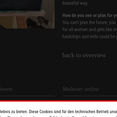
beautiful way.
How do you see or plan for y
You can't plan the future, you c
for all women and girls like me
hardships and evils could be 
back to overview
ionen
Malteser online
Malteserorden
bnis zu bieten. Diese Cookies sind für den technischen Betrieb unse
zerklärung
Malteser Jugend