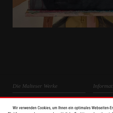
Die Malteser Werke
Informat
Unser Profil
Impressum
Wir verwenden Cookies, um Ihnen ein optimales Webseiten-Erle
Karriere
Datenschut