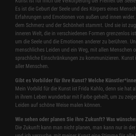
Kunst ist für mich die Verkörperung der Freiheit der Seel
Es ist die Geburt der Seele und des Körpers eines Mensch
Erfahrungen und Emotionen von außen und innen wider. Si
dem Schmerz und der Schönheit stammt. Und sie ist zugle
inneren Welt, die in verschiedenen Formen grenzenlos is
um die Seele und die Emotionen anderer zu berühren. Und 
menschliches Leiden und ein Weg, mit allen Menschen 
sprachliche Einschränkungen zu kommunizieren. Kunst 
aller Menschen.
Gibt es Vorbilder für Ihre Kunst? Welche Künstler*inne
Mein Vorbild für die Kunst ist Frida Kahlo, denn sie hat 
in ihrem Leben wunderbar mit Farbe geheilt, um zu zeige
Leiden auf schöne Weise malen können.
Wie sehen oder planen Sie ihre Zukunft? Was wünsche
Die Zukunft kann man nicht planen, man kann nur in de
und ich versuche, mit meiner Kunst eine Stimme für all