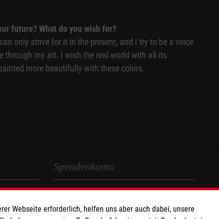
our future? What do you wish for?
an only strive for it in the present, and I try to be a voice
 through my art. I wish the real world with all its
painted more beautifully with these colors.
Spendenkonto
Empfänger: Malteser Werke gGmbH
rer Webseite erforderlich, helfen uns aber auch dabei, unsere
IBAN: DE92370205000002830100