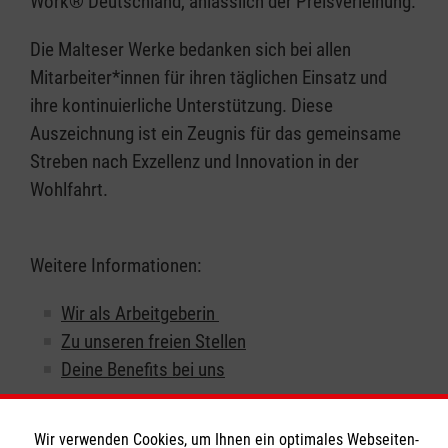
Work® Deutschland, anlässlich der Preisverleihung.
Die Malteser Werke bedanken sich bei allen
Mitarbeiter*innen für ihren täglichen Einsatz und
ihre kontinuierliche Unterstützung. Diese
Auszeichnung ist ein Zeugnis für das gemeinsame
Streben nach Exzellenz und Innovation in der
Wohlfahrt.
Weitere Informationen:
Wir als Arbeitgeberin
Zu unseren freien Stellen
Deine Benefits bei uns
Wir verwenden Cookies, um Ihnen ein optimales Webseiten-