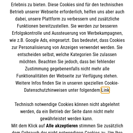
Erlebnis zu bieten. Diese Cookies sind für den technischen
Betrieb unserer Webseite erforderlich, helfen uns aber auch
dabei, unsere Plattform zu verbessern und zusätzliche
Funktionen bereitzustellen. Sie werden zur besseren
Wir Malteser
Erfolgskontrolle und Aussteuerung von Werbekampagnen,
wie z.B. Google Ads, eingesetzt. Das bedeutet, dass Cookies
zur Personalisierung von Anzeigen verwendet werden. Sie
Unser Profil
entscheiden selbst, welche Kategorien Sie zulassen
Karriere
Informationen
möchten. Beachten Sie jedoch, dass bei fehlender
Migration
Zustimmung gegebenenfalls nicht mehr alle
Funktionalitäten der Webseite zur Verfügung stehen.
Jugendhilfe
Impressum
Weitere Infos finden Sie in unseren speziellen Cookie-
Suchthilfe
Datenschutzhinweisen unter folgendem
Link
.
Datenschutz
Malteser online
Schule
Compliance
Kloster
Technisch notwendige Cookies können nicht abgelehnt
werden, da ein Betrieb der Seite dann nicht mehr
Malteserorden
Institutionelles Schutzkonzept
gewährleistet werden kann.
Malteser Jugend
Spendenkonto
Mit dem Klick auf
Alle akzeptieren
stimmen Sie zusätzlich
Malteser International
dem Gebrauch der nicht notwendigen Cookies zu. Um Ihre