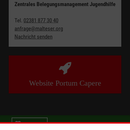
Zentrales Belegungsmanagement Jugendhilfe
Tel.
02381 877 30 40
anfrage@malteser.org
Nachricht senden
Website Portum Capere
Spenden