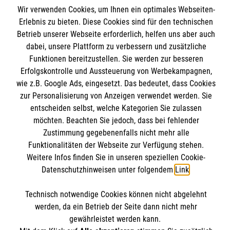
Wir verwenden Cookies, um Ihnen ein optimales Webseiten-
Erlebnis zu bieten. Diese Cookies sind für den technischen
Betrieb unserer Webseite erforderlich, helfen uns aber auch
Wir Malteser
dabei, unsere Plattform zu verbessern und zusätzliche
Funktionen bereitzustellen. Sie werden zur besseren
Erfolgskontrolle und Aussteuerung von Werbekampagnen,
Unser Profil
wie z.B. Google Ads, eingesetzt. Das bedeutet, dass Cookies
Karriere
zur Personalisierung von Anzeigen verwendet werden. Sie
Informationen
entscheiden selbst, welche Kategorien Sie zulassen
Migration
möchten. Beachten Sie jedoch, dass bei fehlender
Jugendhilfe
Zustimmung gegebenenfalls nicht mehr alle
Impressum
Suchthilfe
Funktionalitäten der Webseite zur Verfügung stehen.
Datenschutz
Malteser online
Weitere Infos finden Sie in unseren speziellen Cookie-
Schule
Compliance
Datenschutzhinweisen unter folgendem
Link
.
Kloster
Malteserorden
Institutionelles Schutzkonzept
Technisch notwendige Cookies können nicht abgelehnt
werden, da ein Betrieb der Seite dann nicht mehr
Malteser Jugend
Spendenkonto
gewährleistet werden kann.
Malteser International