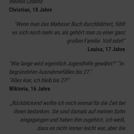
meines Lebens"
wir nicht dulden ist Gewalt gegen
Christian, 18 Jahre
Mitbewohner*innen und Mitarbeitende sowie
"Wenn man das Malteser Buch durchblättert, fühlt
Alkohol und Drogenkonsum.
es sich noch mehr an, als gehört man zu einer ganz
großen Familie. Voll edel!"
Louisa, 17 Jahre
"Wie lange wird eigentlich Jugendhilfe gewährt?" "In
begründeten Ausnahmefällen bis 27."
"Alles klar, ich bleib bis 27!"
Wiktoria, 16 Jahre
„Rückblickend wollte ich mich einmal für die Zeit bei
Ihnen bedanken. Sie sind damals auf meinen Sohn
eingegangen und haben ihm zugehört. Ich weiß,
dass es nicht immer leicht war, aber die