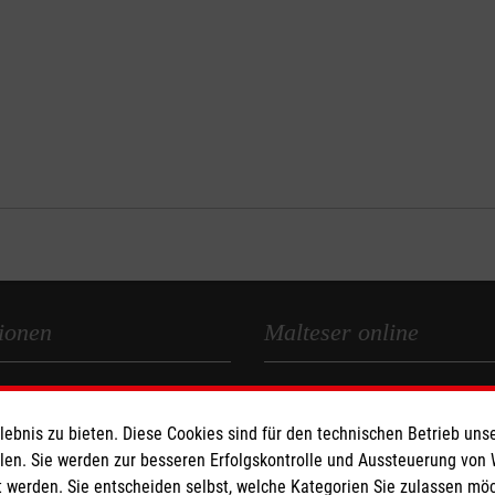
ionen
Malteser online
Malteserorden
zerklärung
Malteser Jugend
bnis zu bieten. Diese Cookies sind für den technischen Betrieb unse
Malteser International
llen. Sie werden zur besseren Erfolgskontrolle und Aussteuerung von
 werden. Sie entscheiden selbst, welche Kategorien Sie zulassen mö
Intern: Intranet der Malteser 