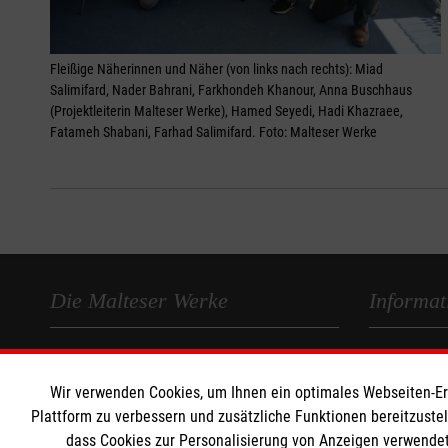
Fleißige Näherinnen und Näher (von links nach rechts): Miad
Salimifard, Nader Bahrani, Farkhondeh Khanour, Anna Buschhaus
(Projektleiterin Malteser Werke), Hamed Seyedi, Hadi Khazraee,
Fatameh Shabani, Farhad Salimifard. Foto: Malteser Werke
Die Malteser Werke
Informat
Unser Profil
Impressum
Karriere
Datenschut
Wir verwenden Cookies, um Ihnen ein optimales Webseiten-Erle
Migration
Compliance
Plattform zu verbessern und zusätzliche Funktionen bereitzuste
dass Cookies zur Personalisierung von Anzeigen verwendet
Jugendhilfe