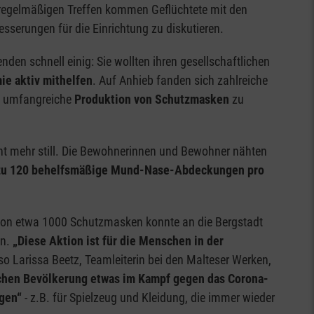
 regelmäßigen Treffen kommen Geflüchtete mit den
serungen für die Einrichtung zu diskutieren.
en schnell einig: Sie wollten ihren gesellschaftlichen
ie aktiv mithelfen
. Auf Anhieb fanden sich zahlreiche
ne umfangreiche
Produktion von Schutzmasken
zu
t mehr still. Die Bewohnerinnen und Bewohner nähten
zu 120 behelfsmäßige Mund-Nase-Abdeckungen pro
 von etwa 1000 Schutzmasken konnte an die Bergstadt
n.
„Diese Aktion ist für die Menschen in der
so Larissa Beetz, Teamleiterin bei den Malteser Werken,
ichen Bevölkerung etwas im Kampf gegen das Corona-
agen“
- z.B. für Spielzeug und Kleidung, die immer wieder