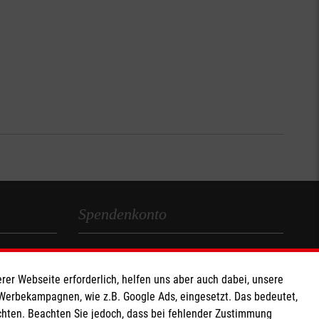
Spendenkonto
Empfänger: Malteser Werke gGmbH
IBAN: DE92370205000002830100
rer Webseite erforderlich, helfen uns aber auch dabei, unsere
BIC: BFSWDE33XXX
 Werbekampagnen, wie z.B. Google Ads, eingesetzt. Das bedeutet,
chten. Beachten Sie jedoch, dass bei fehlender Zustimmung
Werke