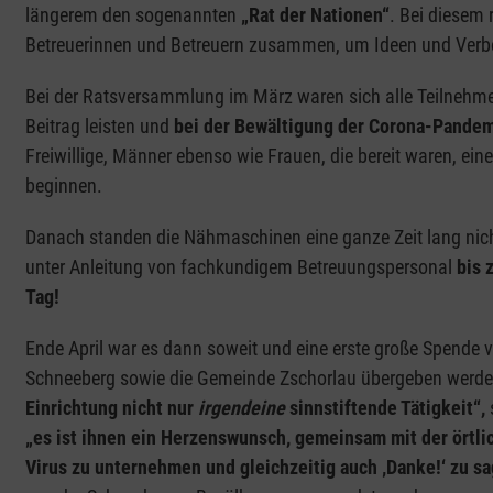
längerem den sogenannten
„Rat der Nationen“
. Bei diesem
Betreuerinnen und Betreuern zusammen, um Ideen und Verbes
Bei der Ratsversammlung im März waren sich alle Teilnehmend
Beitrag leisten und
bei der Bewältigung der Corona-Pandem
Freiwillige, Männer ebenso wie Frauen, die bereit waren, ei
beginnen.
Danach standen die Nähmaschinen eine ganze Zeit lang nich
unter Anleitung von fachkundigem Betreuungspersonal
bis 
Tag!
Ende April war es dann soweit und eine erste große Spende
Schneeberg sowie die Gemeinde Zschorlau übergeben werde
Einrichtung nicht nur
irgendeine
sinnstiftende Tätigkeit“,
„es ist ihnen ein Herzenswunsch, gemeinsam mit der örtl
Virus zu unternehmen und gleichzeitig auch ‚Danke!‘ zu s